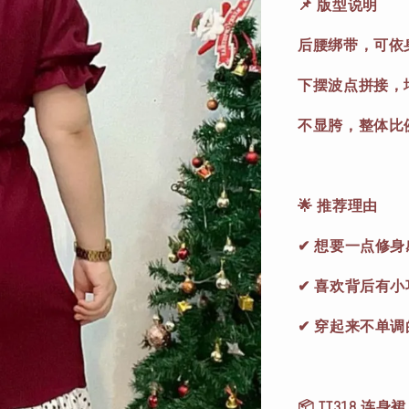
📌 版型说明
后腰绑带，可依
下摆波点拼接，
不显胯，整体比
🌟 推荐理由
✔ 想要一点修
✔ 喜欢背后有小
✔ 穿起来不单调
📦 TT318 连身裙