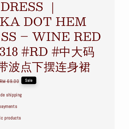
 DRESS ｜
KA DOT HEM
SS – WINE RED
318 #RD #中大码
带波点下摆连身裙
Regular
Sale
RM 69.00
price
de shipping
payments
ic products