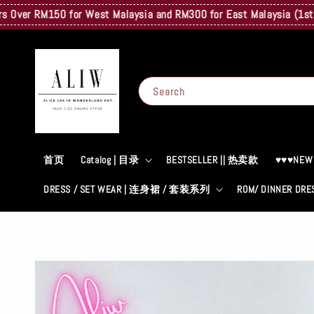
RM150 for West Malaysia and RM300 for East Malaysia (1st Kg Only)
Search
首页
Catalog | 目录
BESTSELLER || 热卖款
♥♥♥NEW
DRESS / SET WEAR | 连身裙 / 套装系列
ROM/ DINNER D