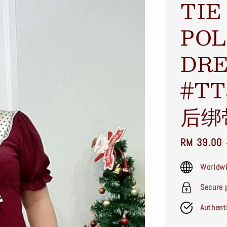
TIE
POL
DRE
#TT
后绑
Sale
RM 39.00
price
Worldwi
Secure 
Authent