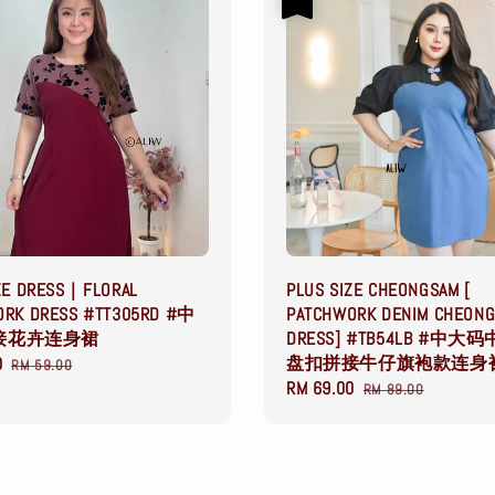
ZE DRESS｜FLORAL
PLUS SIZE CHEONGSAM [
ORK DRESS #TT305RD #中
PATCHWORK DENIM CHEON
接花卉连身裙
DRESS] #TB54LB #中大
盘扣拼接牛仔旗袍款连身
0
Regular
RM 59.00
Sale
RM 69.00
Regular
price
RM 89.00
price
price