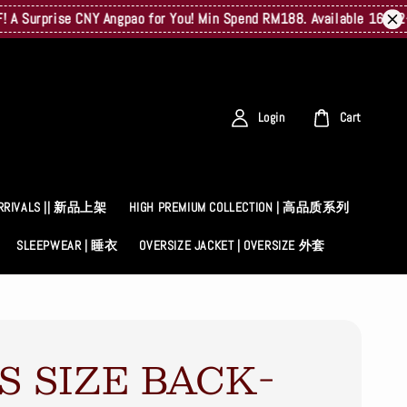
prise CNY Angpao for You! Min Spend RM188. Available 16/02–23/02
Login
Cart
RRIVALS || 新品上架
HIGH PREMIUM COLLECTION | 高品质系列
SLEEPWEAR | 睡衣
OVERSIZE JACKET | OVERSIZE 外套
S SIZE BACK-