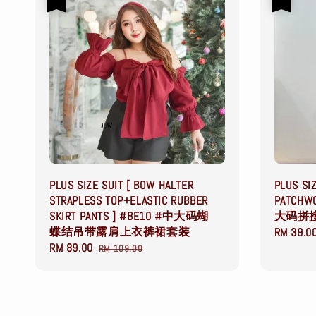
PLUS SIZE SUIT [ BOW HALTER
PLUS SI
STRAPLESS TOP+ELASTIC RUBBER
PATCHW
SKIRT PANTS ] #BE10 #中大码蝴
大码拼
蝶结吊带露肩上衣裤裙套装
Sale
RM 39.0
Sale
RM 89.00
Regular
price
RM 109.00
price
price