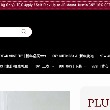
 .T&C Apply ! Self Pick Up at JB Mount Austin!
CNY 18% OFF! A Sur
 YEAR MUST BUY | 新年必买♥♥♥
CNY CHEONGSAM | 新年旗袍
NEW A
RESS | 注册/晚宴礼服
TOP | 上衣
BOTTOMS | 下装
VEST | 背心
PLU