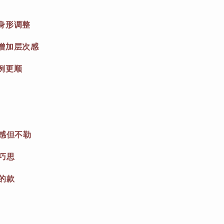
身形调整
增加层次感
例更顺
身感但不勒
巧思
的款