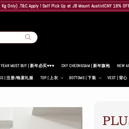
y) .T&C Apply ! Self Pick Up at JB Mount Austin!
CNY 18% OFF! A Su
 YEAR MUST BUY | 新年必买♥♥♥
CNY CHEONGSAM | 新年旗袍
NEW A
RESS | 注册/晚宴礼服
TOP | 上衣
BOTTOMS | 下装
VEST | 背心
PLU