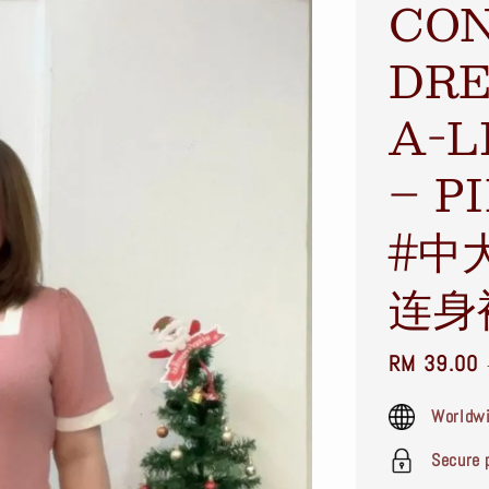
CON
DRE
A-L
– P
#中
连身
Sale
RM 39.00
price
Worldwi
Secure 