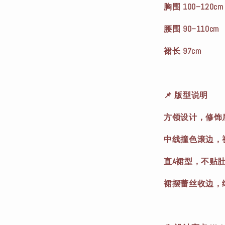
胸围 100–120cm
腰围 90–110cm
裙长 97cm
📌 版型说明
方领设计，修饰
中线撞色滚边，
直A裙型，不贴
裙摆蕾丝收边，