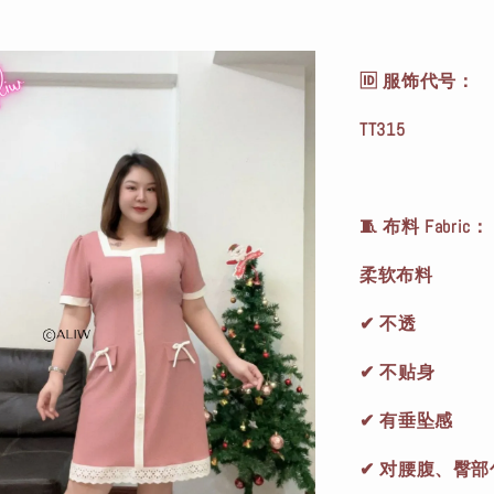
🆔 服饰代号：
TT315
🧵 布料 Fabric：
柔软布料
✔ 不透
✔ 不贴身
✔ 有垂坠感
✔ 对腰腹、臀