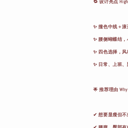
🔁 设计亮点 Highl
✨ 撞色中线＋
✨ 腰侧蝴蝶结
✨ 四色选择，
✨ 日常、上班
🌟 推荐理由 Why You
✔ 想要显瘦但
✔ 腰腹、臀部