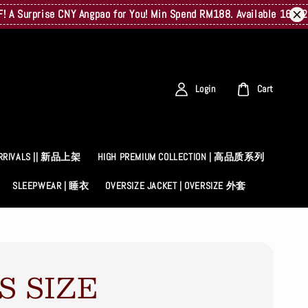
rprise CNY Angpao for You! Min Spend RM188. Available 16/02–23/0
Login
Cart
RRIVALS || 新品上架
HIGH PREMIUM COLLECTION | 高品质系列
SLEEPWEAR | 睡衣
OVERSIZE JACKET | OVERSIZE 外套
S SIZE