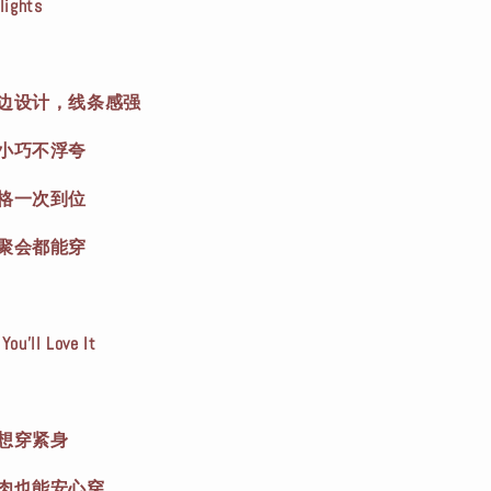
ights
滚边设计，线条感强
，小巧不浮夸
风格一次到位
、聚会都能穿
’ll Love It
不想穿紧身
有肉也能安心穿