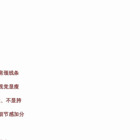
肩颈线条
视觉显瘦
肚、不显胯
细节感加分