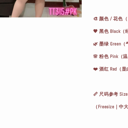
🎨 颜色 / 花
🖤 黑色 Blac
🌿 墨绿 Gree
🌸 粉色 Pink
❤️ 酒红 Red
📏 尺码参考 Size 
（Freesize｜