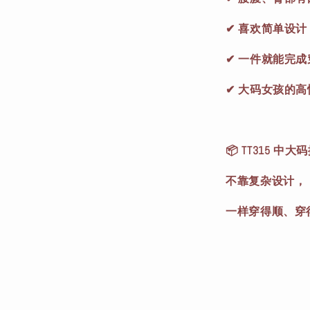
✔ 喜欢简单设
✔ 一件就能完成
✔ 大码女孩的
📦 TT315 中
不靠复杂设计，
一样穿得顺、穿得