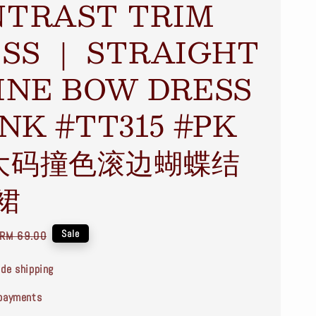
TRAST TRIM
SS ｜ STRAIGHT
INE BOW DRESS
INK #TT315 #PK
大码撞色滚边蝴蝶结
裙
Regular
Sale
RM 69.00
price
de shipping
payments