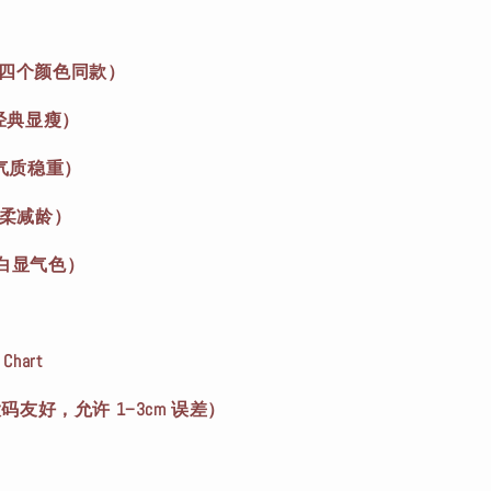
色（四个颜色同款）
k（经典显瘦）
n（气质稳重）
（温柔减龄）
（显白显气色）
Chart
中大码友好，允许 1–3cm 误差）