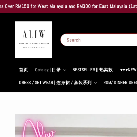
r RM150 for West Malaysia and RM300 for East Malaysia (1st Kg Onl
Search
首页
Catalog | 目录
BESTSELLER || 热卖款
♥♥♥NEW
DRESS / SET WEAR | 连身裙 / 套装系列
ROM/ DINNER D