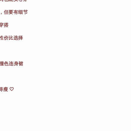
计，但要有细节
穿搭
高性价比选择
大码撞色连身裙
瘦 🤍