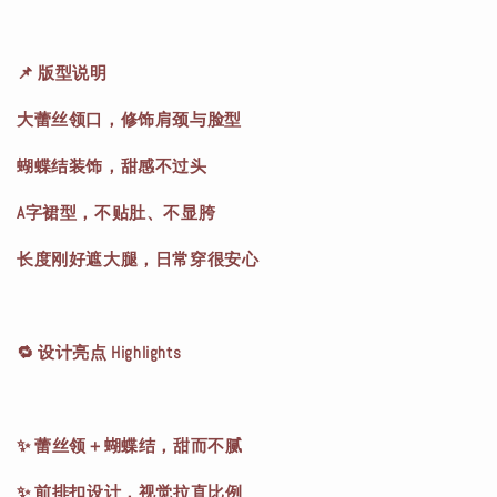
📌 版型说明
大蕾丝领口，修饰肩颈与脸型
蝴蝶结装饰，甜感不过头
A字裙型，不贴肚、不显胯
长度刚好遮大腿，日常穿很安心
🔁 设计亮点 Highlights
✨ 蕾丝领＋蝴蝶结，甜而不腻
✨ 前排扣设计，视觉拉直比例