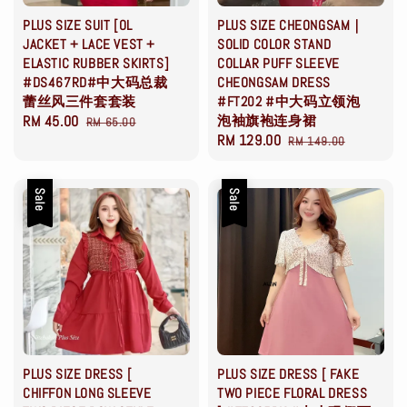
PLUS SIZE SUIT [OL
PLUS SIZE CHEONGSAM｜
JACKET + LACE VEST +
SOLID COLOR STAND
ELASTIC RUBBER SKIRTS]
COLLAR PUFF SLEEVE
#DS467RD#中大码总裁
CHEONGSAM DRESS
蕾丝风三件套套装
#FT202 #中大码立领泡
Sale
RM 45.00
Regular
泡袖旗袍连身裙
RM 65.00
Sale
RM 129.00
Regular
price
price
RM 149.00
price
price
Sale
Sale
PLUS SIZE DRESS [
PLUS SIZE DRESS [ FAKE
CHIFFON LONG SLEEVE
TWO PIECE FLORAL DRESS