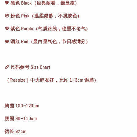
🖤 黑色 Black（经典耐看，最显瘦）
🌸 粉色 Pink（温柔减龄，不挑肤色）
💜 紫色 Purple（气质路线，稳重不老气）
❤️ 酒红 Red（显白显气色，节日感满分）
📏 尺码参考 Size Chart
（Freesize｜中大码友好，允许 1–3cm 误差）
胸围 100–120cm
腰围 90–110cm
裙长 97cm