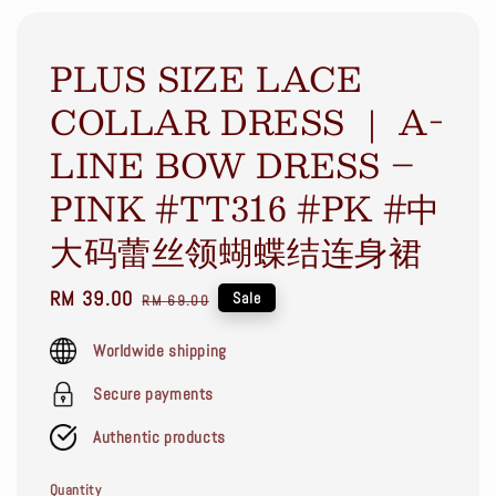
PLUS SIZE LACE
COLLAR DRESS ｜ A-
LINE BOW DRESS –
PINK #TT316 #PK #中
大码蕾丝领蝴蝶结连身裙
Sale
RM 39.00
Regular
Sale
RM 69.00
price
price
Worldwide shipping
Secure payments
Authentic products
Quantity