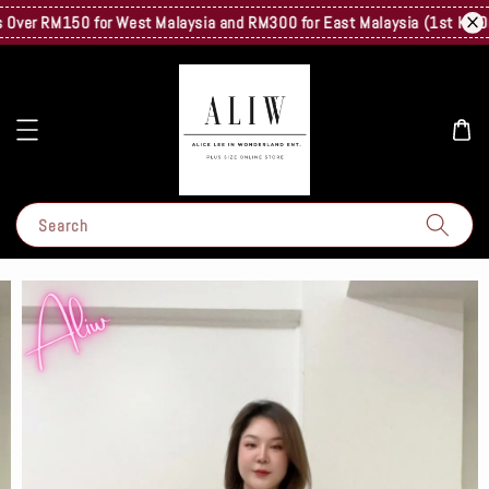
er RM150 for West Malaysia and RM300 for East Malaysia (1st Kg Only) 
Search