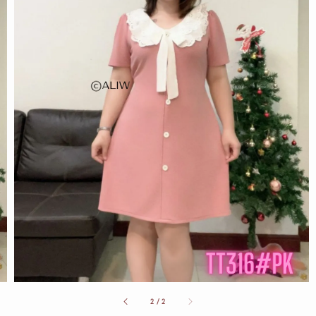
2
/
2