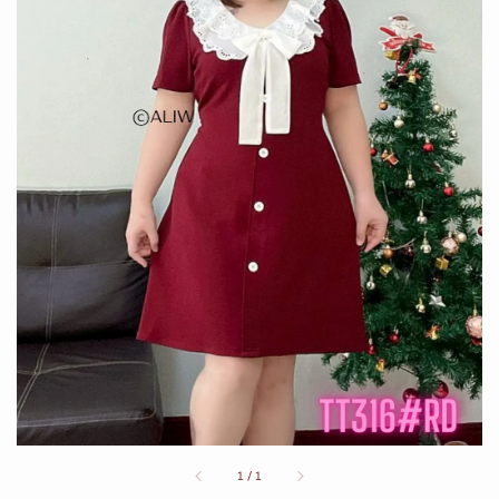
1
/
1