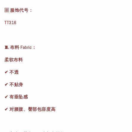
🆔 服饰代号：
TT316
🧵 布料 Fabric：
柔软布料
✔ 不透
✔ 不贴身
✔ 有垂坠感
✔ 对腰腹、臀部包容度高