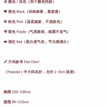
🎨 颜色 / 花色（四个颜色同款）
🖤 黑色 Black（经典耐看，最显瘦）
🌸 粉色 Pink（温柔减龄，不挑肤色）
💜 紫色 Purple（气质路线，稳重不老气）
❤️ 酒红 Red（显白显气色，节日感满分）
📏 尺码参考 Size Chart
（Freesize｜中大码友好，允许 1–3cm 误差）
胸围 100–120cm
腰围 90–110cm