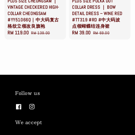
PLUS SIZE CHEONGSAM ｜
PLUS SIZE POLKA DOT
VINTAGE CHECKERED HIGH-
COLLAR DRESS ｜ BOW
COLLAR CHEONGSAM
DETAIL DRESS – WINE RED
#YY51066Q｜中大码复古
#TT319 #RD #中大码波
格纹立领改良旗袍
点领蝴蝶结连身裙
Sale
RM 119.00
Regular
Sale
RM 39.00
Regular
RM 139.00
RM 69.00
price
price
price
price
Follow us
We accept