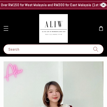
er RM150 for West Malaysia and RM300 for East Malaysia (1st Kg Only) 
Search