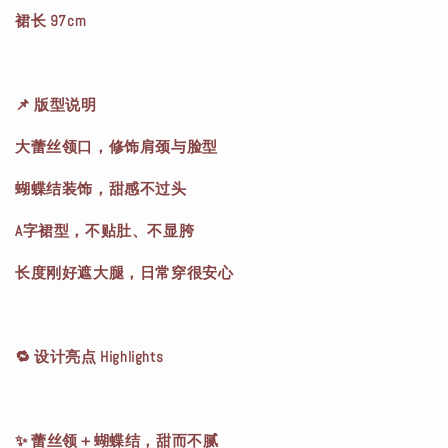
裙长 97cm
📌 版型说明
大蕾丝领口，修饰肩颈与脸型
蝴蝶结装饰，甜感不过头
A字裙型，不贴肚、不显胯
长度刚好遮大腿，日常穿很安心
🔁 设计亮点 Highlights
✨ 蕾丝领＋蝴蝶结，甜而不腻