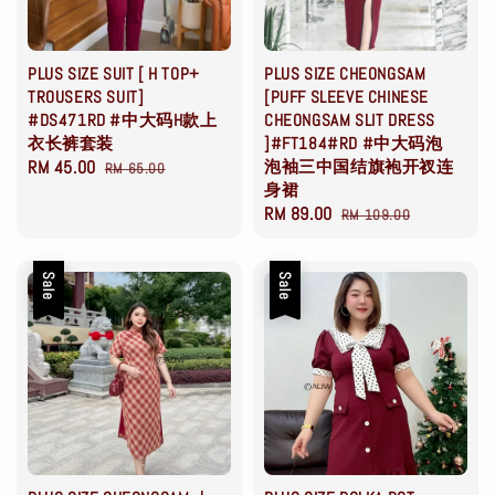
PLUS SIZE SUIT [ H TOP+
PLUS SIZE CHEONGSAM
TROUSERS SUIT]
[PUFF SLEEVE CHINESE
#DS471RD #中大码H款上
CHEONGSAM SLIT DRESS
衣长裤套装
]#FT184#RD #中大码泡
Sale
RM 45.00
Regular
泡袖三中国结旗袍开衩连
RM 65.00
身裙
price
price
Sale
RM 89.00
Regular
RM 109.00
price
price
Sale
Sale