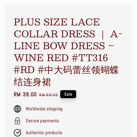
PLUS SIZE LACE
COLLAR DRESS ｜ A-
LINE BOW DRESS –
WINE RED #TT316
#RD #中大码蕾丝领蝴蝶
结连身裙
Sale
RM 39.00
Regular
Sale
RM 69.00
price
price
Worldwide shipping
Secure payments
Authentic products