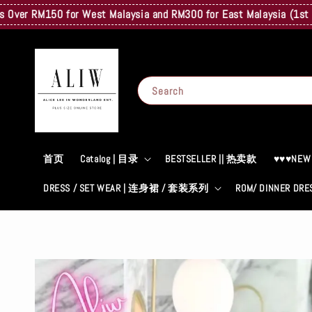
RM150 for West Malaysia and RM300 for East Malaysia (1st Kg Only
Search
首页
Catalog | 目录
BESTSELLER || 热卖款
♥♥♥NEW
DRESS / SET WEAR | 连身裙 / 套装系列
ROM/ DINNER D