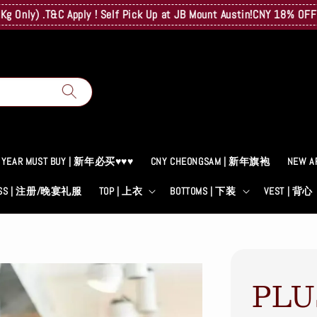
) .T&C Apply ! Self Pick Up at JB Mount Austin!
CNY 18% OFF! A Sur
 YEAR MUST BUY | 新年必买♥♥♥
CNY CHEONGSAM | 新年旗袍
NEW A
RESS | 注册/晚宴礼服
TOP | 上衣
BOTTOMS | 下装
VEST | 背心
PLU