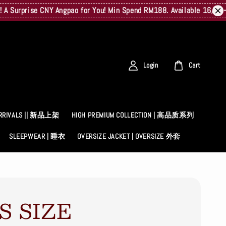
prise CNY Angpao for You! Min Spend RM188. Available 16/02–23/02
Login
Cart
RRIVALS || 新品上架
HIGH PREMIUM COLLECTION | 高品质系列
SLEEPWEAR | 睡衣
OVERSIZE JACKET | OVERSIZE 外套
S SIZE