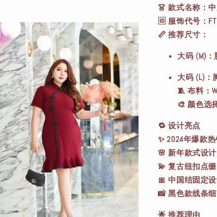
👗 款式名称
🆔 服饰代号：FT
📏 推荐尺寸：
大码 (M)：
大码 (L)：
🧵 布料：W
🎨 颜色选
🔁
设计亮点
✨ 2024年爆款
🌸 新年款式设
💫 复古纽扣点
🎀 中国结固定
📸 黑色款线
🌟
推荐理由