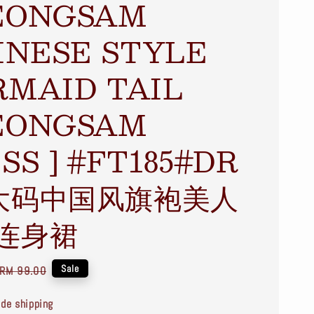
EONGSAM
INESE STYLE
MAID TAIL
EONGSAM
SS ] #FT185#DR
大码中国风旗袍美人
连身裙
Regular
Sale
RM 99.00
price
de shipping