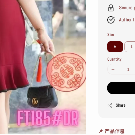
Secure 
Authent
Size
M
L
Quantity
Share
📌
产品信息