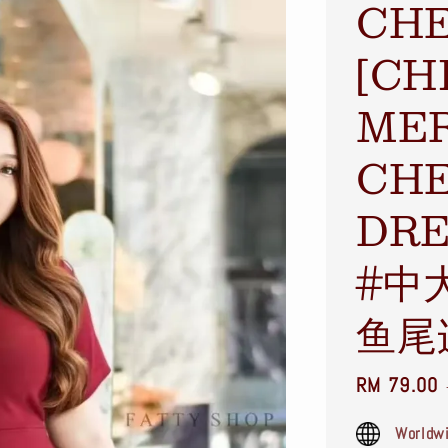
CH
[CH
MER
CH
DRE
#中
鱼尾
Sale
RM 79.00
price
Worldwi