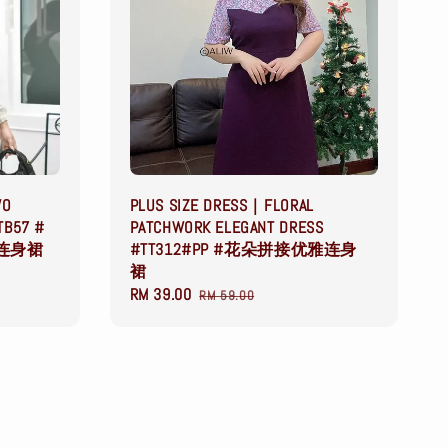
WO
PLUS SIZE DRESS｜FLORAL
TB57 #
PATCHWORK ELEGANT DRESS
连身裙
#TT312#PP #花朵拼接优雅连身
裙
Sale
RM 39.00
Regular
RM 59.00
price
price