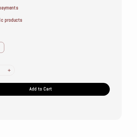
payments
ic products
Add to Cart