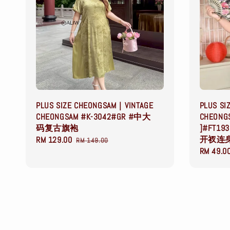
PLUS SIZE CHEONGSAM｜VINTAGE
PLUS SI
CHEONGSAM #K-3042#GR #中大
CHEONGS
码复古旗袍
]#FT1
开衩连
Sale
RM 129.00
Regular
RM 149.00
Sale
RM 49.0
price
price
price