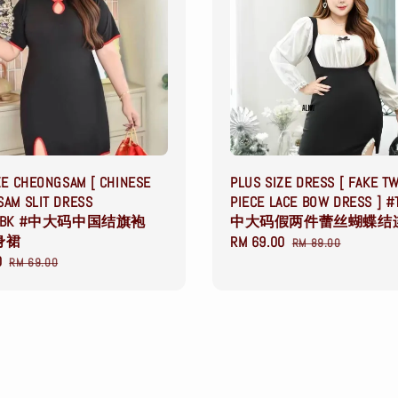
ZE CHEONGSAM [ CHINESE
PLUS SIZE DRESS [ FAKE T
AM SLIT DRESS
PIECE LACE BOW DRESS ] #
93BK #中大码中国结旗袍
中大码假两件蕾丝蝴蝶结
身裙
Sale
RM 69.00
Regular
RM 89.00
0
Regular
price
price
RM 69.00
price