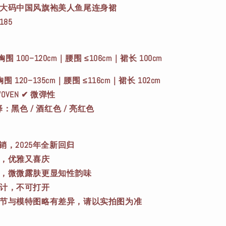
：中大码中国风旗袍美人鱼尾连身裙
185
胸围 100–120cm｜腰围 ≤106cm｜裙长 100cm
胸围 120–135cm｜腰围 ≤116cm｜裙长 102cm
OVEN ✔ 微弹性
择：黑色 / 酒红色 / 亮红色
热销，2025年全新回归
计，优雅又喜庆
缀，微微露肤更显知性韵味
设计，不可打开
条细节与模特图略有差异，请以实拍图为准