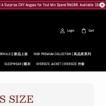
ise CNY Angpao for You! Min Spend RM188. Available 16/02–23/02. 
Login
Cart
RRIVALS || 新品上架
HIGH PREMIUM COLLECTION | 高品质系列
SLEEPWEAR | 睡衣
OVERSIZE JACKET | OVERSIZE 外套
S SIZE