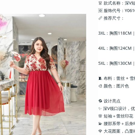
👗 款式名称：深
🆔 服饰代号：Y061
📏 推荐尺寸：
3XL：胸围118CM
4XL：胸围124CM
5XL：胸围130CM
🧵 布料：蕾丝 +
🎨 颜色：图片色
🔁 设计亮点
✨ 深V领口设计，
🌸 短袖＋蕾丝印
💫 腰部系带＋后身
🌹 大花图案，凸