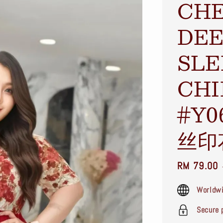
CHE
DEE
SLE
CHI
#Y0
丝印
Sale
RM 79.00
price
Worldwi
Secure 