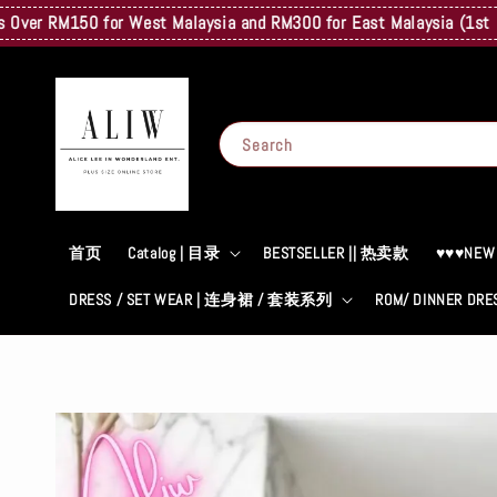
M150 for West Malaysia and RM300 for East Malaysia (1st Kg Only) 
Search
首页
Catalog | 目录
BESTSELLER || 热卖款
♥♥♥NEW
DRESS / SET WEAR | 连身裙 / 套装系列
ROM/ DINNER D