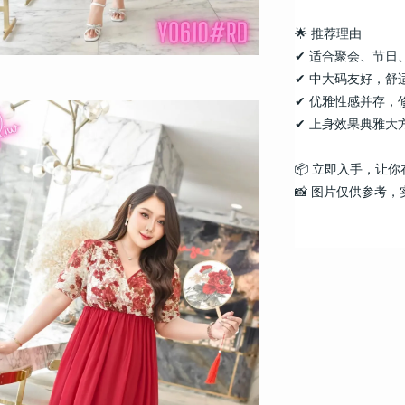
🌟 推荐理由
✔ 适合聚会、节日
✔ 中大码友好，舒
✔ 优雅性感并存，
✔ 上身效果典雅大
📦 立即入手，让
📸 图片仅供参考