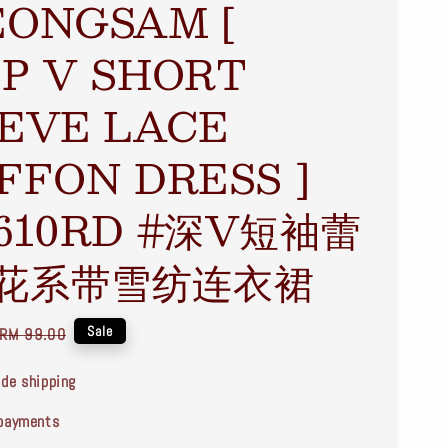
ONGSAM [
P V SHORT
EVE LACE
FFON DRESS ]
610RD #深V短袖蕾
花系带雪纺连衣裙
Regular
Sale
RM 99.00
price
de shipping
payments