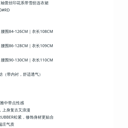
V短袖蕾丝印花系带雪纺连衣裙
0#RD
｜腰围84-126CM｜衣长108CM
｜腰围86-128CM｜衣长109CM
｜腰围90-130CM｜衣长110CM
 雪纺（带内衬，舒适透气）
优雅中带点性感
花，上身复古又浪漫
RUBBER松紧，修饰身材更贴合
显端庄气质