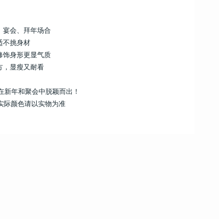
、宴会、拜年场合
适不挑身材
修饰身形更显气质
方，显瘦又耐看
你在新年和聚会中脱颖而出！
，实际颜色请以实物为准