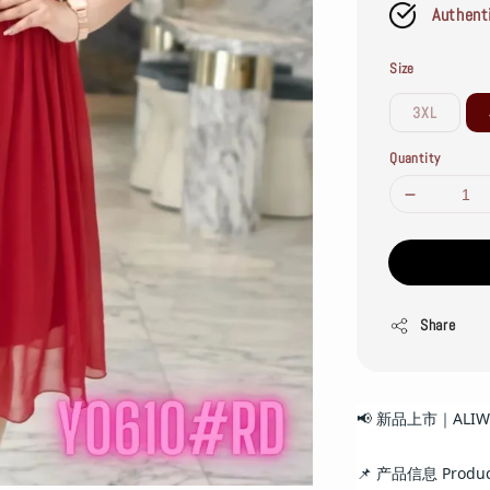
Authent
Size
3XL
Quantity
Share
📢 新品上市｜ALI
📌 产品信息 Product