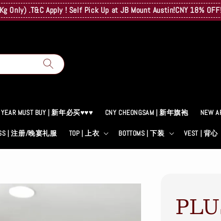
.T&C Apply ! Self Pick Up at JB Mount Austin!
CNY 18% OFF! A Surpr
 YEAR MUST BUY | 新年必买♥♥♥
CNY CHEONGSAM | 新年旗袍
NEW A
RESS | 注册/晚宴礼服
TOP | 上衣
BOTTOMS | 下装
VEST | 背心
PLU