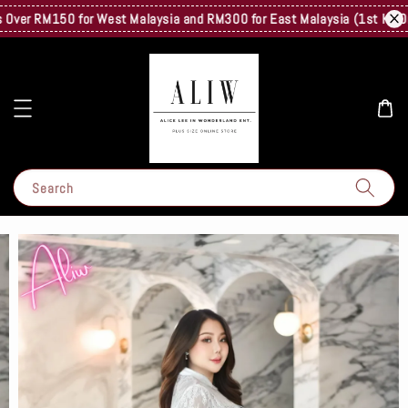
ver RM150 for West Malaysia and RM300 for East Malaysia (1st Kg Only) 
Search