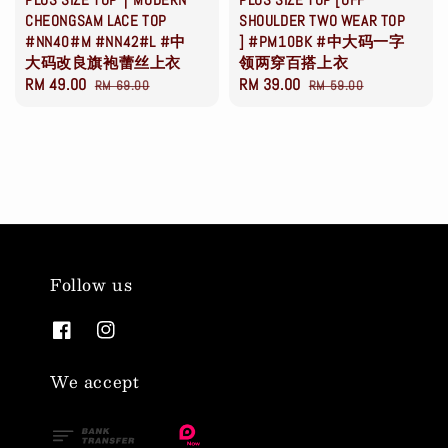
CHEONGSAM LACE TOP
SHOULDER TWO WEAR TOP
#NN40#M #NN42#L #中
] #PM10BK #中大码一字
大码改良旗袍蕾丝上衣
领两穿百搭上衣
Sale
RM 49.00
Regular
Sale
RM 39.00
Regular
RM 69.00
RM 59.00
price
price
price
price
Follow us
We accept