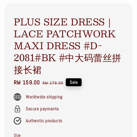
PLUS SIZE DRESS｜
LACE PATCHWORK
MAXI DRESS #D-
2081#BK #中大码蕾丝拼
接长裙
Sale
RM 159.00
Regular
Sale
RM 179.00
price
price
Worldwide shipping
Secure payments
Authentic products
Size