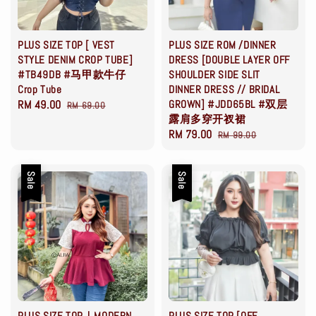
PLUS SIZE TOP [ VEST
PLUS SIZE ROM /DINNER
STYLE DENIM CROP TUBE]
DRESS [DOUBLE LAYER OFF
#TB49DB #马甲款牛仔
SHOULDER SIDE SLIT
Crop Tube
DINNER DRESS // BRIDAL
Sale
RM 49.00
Regular
GROWN] #JDD65BL #双层
RM 69.00
露肩多穿开衩裙
price
price
Sale
RM 79.00
Regular
RM 99.00
price
price
Sale
Sale
PLUS SIZE TOP｜MODERN
PLUS SIZE TOP [OFF