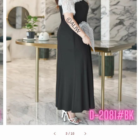
3
/
10