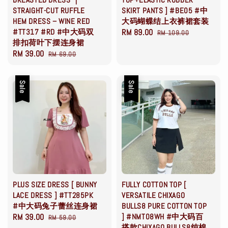
STRAIGHT-CUT RUFFLE
SKIRT PANTS ] #BE05 #中
HEM DRESS – WINE RED
大码蝴蝶结上衣裤裙套装
#TT317 #RD #中大码双
Sale
RM 89.00
Regular
RM 109.00
排扣荷叶下摆连身裙
price
price
Sale
RM 39.00
Regular
RM 69.00
price
price
Sale
Sale
PLUS SIZE DRESS [ BUNNY
FULLY COTTON TOP [
LACE DRESS ] #TT285PK
VERSATILE CHIXAGO
#中大码兔子蕾丝连身裙
BULLS8 PURE COTTON TOP
Sale
RM 39.00
Regular
] #NMT08WH #中大码百
RM 59.00
搭款CHIXAGO BULLS8纯棉