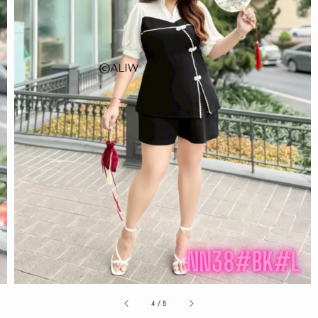
4
/
5