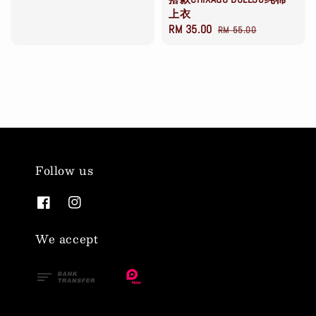
price
price
上衣
Sale
RM 35.00
Regular
RM 55.00
price
price
Follow us
We accept