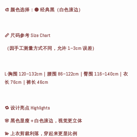
🎨 颜色选择：⚫ 经典黑（白色滚边）
📏 尺码参考 Size Chart
（因手工测量方式不同，允许 1–3cm 误差）
L-胸围 120–132cm｜腰围 86–122cm｜臀围 116–140cm｜衣
长 76cm｜裤长 46cm
🔁 设计亮点 Highlights
🌸 黑色显瘦＋白色滚边，视觉更立体
💫 上衣剪裁利落，穿起来更显比例