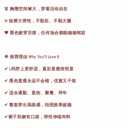
👗 胸围空间够大，穿着活动自在
✨ 短裤大弹性，不勒肚、不勒大腿
🖤 黑色耐穿百搭，任何场合都能稳稳驾驭
🌟 推荐理由 Why You’ll Love It
✔ L码穿上更舒适，遮肚显瘦很明显
✔ 黑色显瘦永远不会错，优雅又干练
✔ 适合通勤、逛街、聚餐、拜年
✔ 整套穿出高级感，拍照效果超稳
✔裤子双侧有口袋，弹性伸缩布料