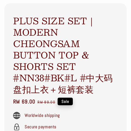
PLUS SIZE SET｜
MODERN
CHEONGSAM
BUTTON TOP &
SHORTS SET
#NN38#BK#L #中大码
盘扣上衣＋短裤套装
Sale
RM 69.00
Regular
Sale
RM 89.00
price
price
Worldwide shipping
Secure payments