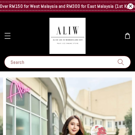
er RM150 for West Malaysia and RM300 for East Malaysia (1st Kg Only) .
Search