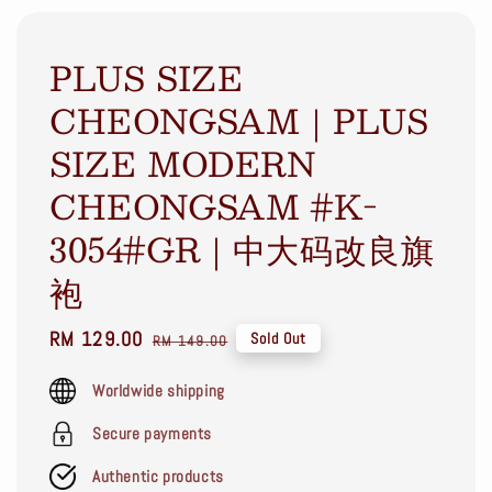
PLUS SIZE
CHEONGSAM｜PLUS
SIZE MODERN
CHEONGSAM #K-
3054#GR｜中大码改良旗
袍
Sale
RM 129.00
Regular
Sold Out
RM 149.00
price
price
Worldwide shipping
Secure payments
Authentic products