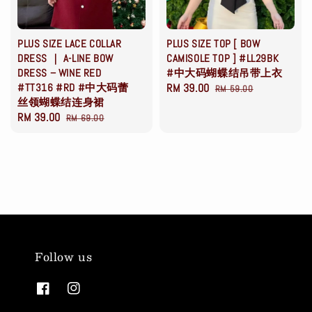
PLUS SIZE LACE COLLAR
PLUS SIZE TOP [ BOW
DRESS ｜ A-LINE BOW
CAMISOLE TOP ] #LL29BK
DRESS – WINE RED
#中大码蝴蝶结吊带上衣
#TT316 #RD #中大码蕾
Sale
RM 39.00
Regular
RM 59.00
丝领蝴蝶结连身裙
price
price
Sale
RM 39.00
Regular
RM 69.00
price
price
Follow us