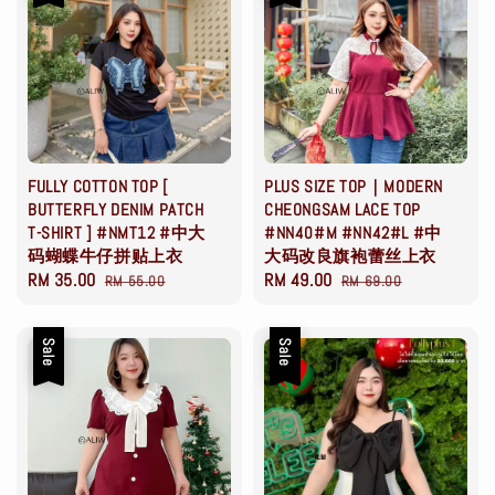
FULLY COTTON TOP [
PLUS SIZE TOP｜MODERN
BUTTERFLY DENIM PATCH
CHEONGSAM LACE TOP
T-SHIRT ] #NMT12 #中大
#NN40#M #NN42#L #中
码蝴蝶牛仔拼贴上衣
大码改良旗袍蕾丝上衣
Sale
RM 35.00
Regular
Sale
RM 49.00
Regular
RM 55.00
RM 69.00
price
price
price
price
Sale
Sale