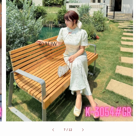
7
/
12