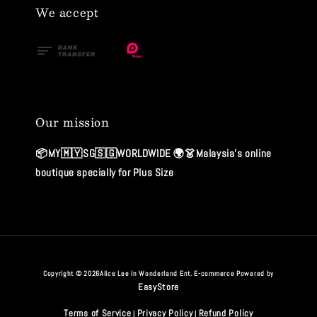
We accept
Our mission
📦MY🇲🇾SG🇸🇬WORLDWIDE 🌍👗Malaysia's online
boutique specially for Plus Size
Copyright © 2026Alice Lee In Wonderland Ent. E-commerce Powered by
EasyStore
Terms of Service
Privacy Policy
Refund Policy
|
|