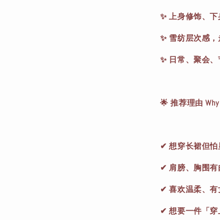
✨ 上身修饰、
✨ 雪纺层次感
✨ 日常、聚会
🌟 推荐理由 Why You
✔ 想穿长裙但怕
✔ 肩膀、胸围
✔ 喜欢温柔、
✔ 想要一件「