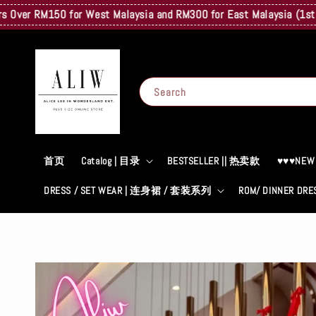
 RM150 for West Malaysia and RM300 for East Malaysia (1st Kg Onl
Search
首页
Catalog | 目录
BESTSELLER || 热卖款
♥♥♥NEW
DRESS / SET WEAR | 连身裙 / 套装系列
ROM/ DINNER D