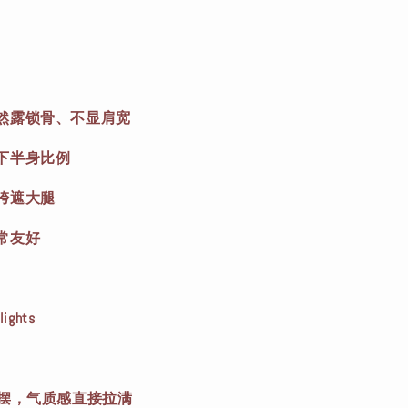
然露锁骨、不显肩宽
下半身比例
胯遮大腿
常友好
ights
裙摆，气质感直接拉满