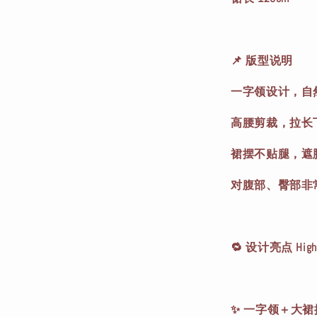
📌 版型说明
一字领设计，自
高腰剪裁，拉长
裙摆不贴腿，遮
对腹部、臀部非
🔁 设计亮点 Highl
✨ 一字领＋大