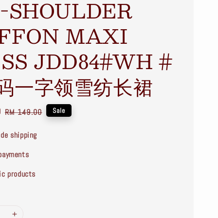
-SHOULDER
FFON MAXI
SS JDD84#WH #
码一字领雪纺长裙
0
Regular
Sale
RM 149.00
price
de shipping
payments
ic products