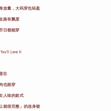
下身放量，大码穿也轻盈
，走路有飘度
、节日都能穿
’ll Love It
显壮
有肉也能穿
有女人味的款式
穿上就很完整」的连身裙