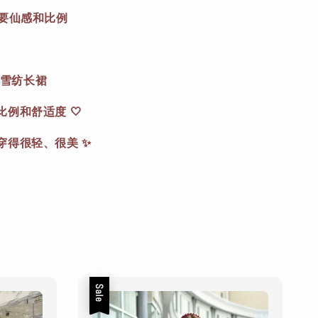
想要仙感和比例
字领雪纺长裙
例和舒适度 🤍
穿得很轻、很美 ✨
Sale