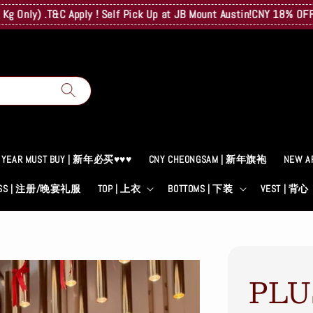
y) .T&C Apply ! Self Pick Up at JB Mount Austin!
CNY 18% OFF! A Su
 YEAR MUST BUY | 新年必买♥♥♥
CNY CHEONGSAM | 新年旗袍
NEW A
RESS | 注册/晚宴礼服
TOP | 上衣
BOTTOMS | 下装
VEST | 背心
PLU