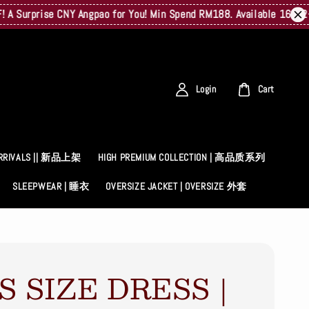
rprise CNY Angpao for You! Min Spend RM188. Available 16/02–23/0
Login
Cart
RRIVALS || 新品上架
HIGH PREMIUM COLLECTION | 高品质系列
SLEEPWEAR | 睡衣
OVERSIZE JACKET | OVERSIZE 外套
S SIZE DRESS｜