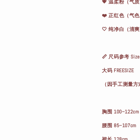
💗 温柔粉（气
❤️ 正红色（气
🤍 纯净白（清
📏 尺码参考 Size 
大码 FREESIZE
（因手工测量方式
胸围 100–122cm
腰围 85–107cm
裙长 128cm