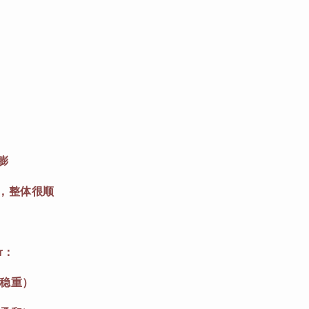
膨
感，整体很顺
or：
瘦稳重）