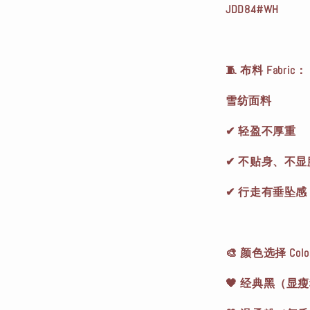
JDD84#WH
🧵 布料 Fabric：
雪纺面料
✔ 轻盈不厚重
✔ 不贴身、不显
✔ 行走有垂坠
🎨 颜色选择 Col
🖤 经典黑（显