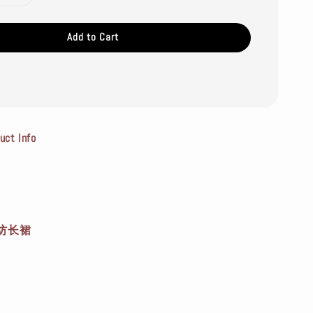
Add to Cart
t Info
纺长裙