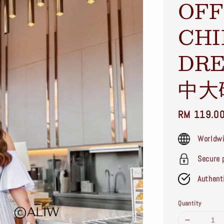
OFF
CHI
DRE
中大
Sale
RM 119.0
price
Worldwi
Secure 
Authent
Quantity