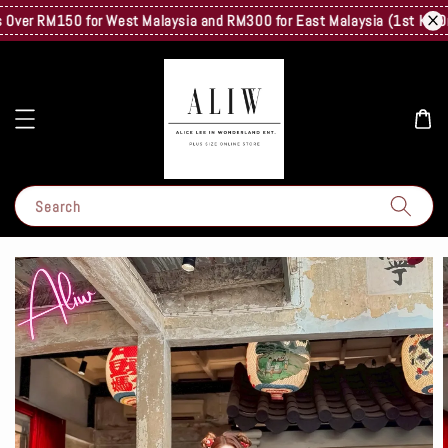
er RM150 for West Malaysia and RM300 for East Malaysia (1st Kg Only) 
Search