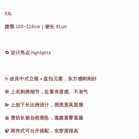
5XL
腰围 100–118cm｜裙长 91cm
🔁 设计亮点 Highlights
✨ 改良中式立领＋盘扣元素，东方感刚刚好
🌸 上衣刺绣细节，近看有质感、不老气
💫 上短下长比例设计，视觉显高显瘦
🎀 雪纺长裙自然垂坠，遮腹遮臀遮腿
🍃 两件式可分开搭配，实穿度很高