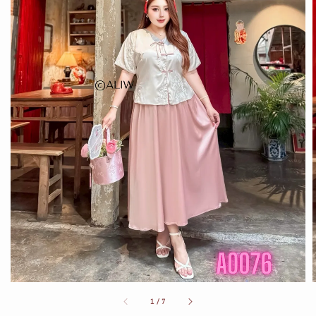
1
/
7