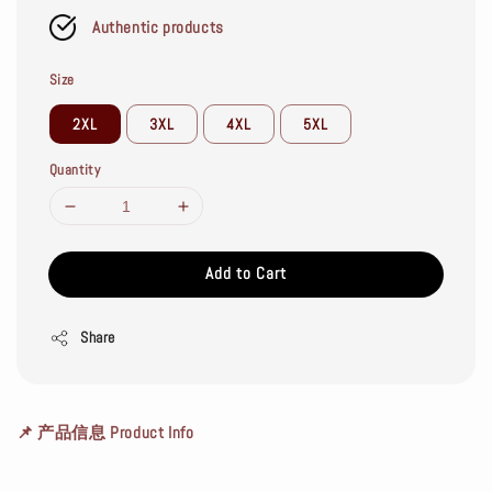
Authentic products
Size
2XL
3XL
4XL
5XL
Quantity
Add to Cart
Share
📌 产品信息 Product Info