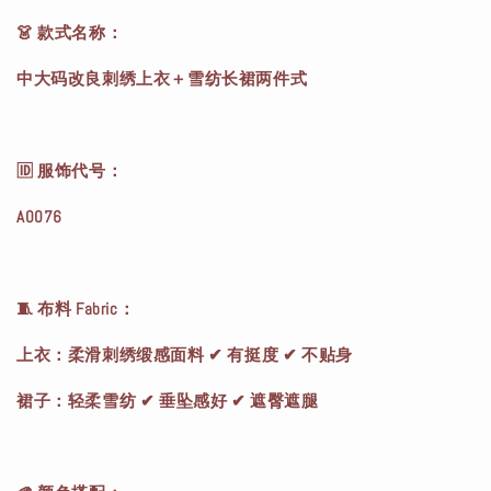
👗 款式名称：
中大码改良刺绣上衣＋雪纺长裙两件式
🆔 服饰代号：
A0076
🧵 布料 Fabric：
上衣：柔滑刺绣缎感面料 ✔ 有挺度 ✔ 不贴身
裙子：轻柔雪纺 ✔ 垂坠感好 ✔ 遮臀遮腿