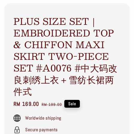
PLUS SIZE SET｜
EMBROIDERED TOP
& CHIFFON MAXI
SKIRT TWO-PIECE
SET #A0076 #中大码改
良刺绣上衣＋雪纺长裙两
件式
Sale
RM 169.00
Regular
Sale
RM 199.00
price
price
Worldwide shipping
Secure payments