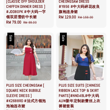
[CLASSIC OFF SHOULDER
CHEONGSAM DRESS
CHIFFON DINNER DRESS ]
#Y856 #中大码碎花改良
#JDD80PK #中大码一字
旗袍连身裙
领双层雪纺中长裙
Sale
RM 129.00
Regular
RM 159.00
Sale
RM 79.00
Regular
RM 99.00
price
price
price
price
Sale
Sale
PLUS SIZE CHEONGSAM [
PLUS SIZE SUITS [CHINESE
SQUARE NECK BUBBLE
RIBBON LACE TOP & SKIRT
SLEEVE DRESS ]
PANTS]#NN04BL#中大码
#K2688RD #法式方领泡
ALIW新年定制款蕾丝上衣
泡袖连衣裙
裤裙套装