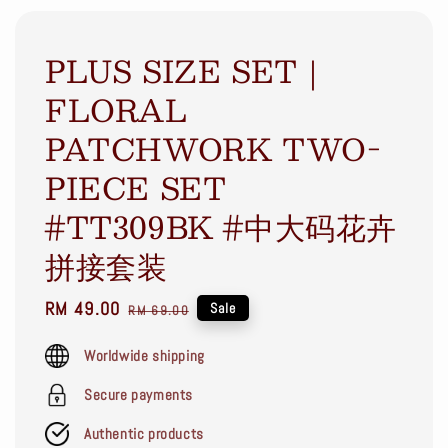
PLUS SIZE SET｜
FLORAL
PATCHWORK TWO-
PIECE SET
#TT309BK #中大码花卉
拼接套装
Sale
RM 49.00
Regular
Sale
RM 69.00
price
price
Worldwide shipping
Secure payments
Authentic products