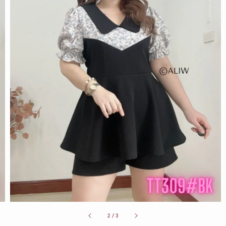
2
/
3