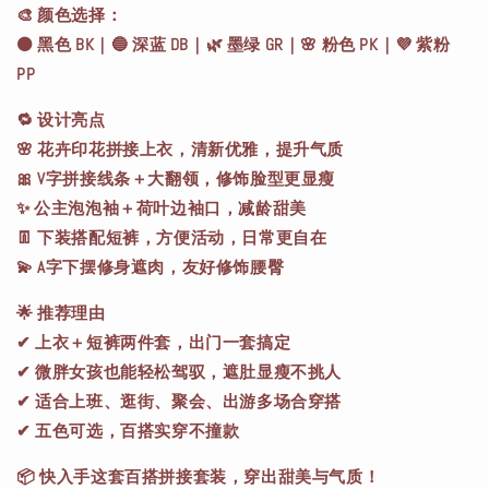
🎨 颜色选择：
⚫ 黑色 BK｜🔵 深蓝 DB｜🌿 墨绿 GR｜🌸 粉色 PK｜💜 紫粉
PP
🔁 设计亮点
🌸 花卉印花拼接上衣，清新优雅，提升气质
🎀 V字拼接线条＋大翻领，修饰脸型更显瘦
✨ 公主泡泡袖＋荷叶边袖口，减龄甜美
👖 下装搭配短裤，方便活动，日常更自在
💫 A字下摆修身遮肉，友好修饰腰臀
🌟 推荐理由
✔ 上衣＋短裤两件套，出门一套搞定
✔ 微胖女孩也能轻松驾驭，遮肚显瘦不挑人
✔ 适合上班、逛街、聚会、出游多场合穿搭
✔ 五色可选，百搭实穿不撞款
📦 快入手这套百搭拼接套装，穿出甜美与气质！