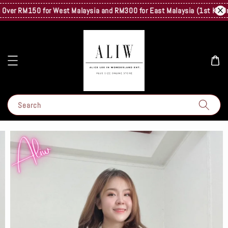
ver RM150 for West Malaysia and RM300 for East Malaysia (1st Kg Only) 
Search