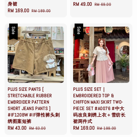
身裙
Sale
RM 49.00
Regular
RM 69.00
Sale
RM 169.00
Regular
RM 189.00
price
price
price
price
Sale
Sale
PLUS SIZE PANTS [
PLUS SIZE SET｜
STRETCHABLE RUBBER
EMBROIDERED TOP &
EMBROIDER PATTERN
CHIFFON MAXI SKIRT TWO-
SHORT JEANS PANTS ]
PIECE SET #A0076 #中大
#IF120BW #IF弹性裤头刺
码改良刺绣上衣＋雪纺长
绣图案短裤
裙两件式
Sale
RM 43.00
Regular
Sale
RM 169.00
Regular
RM 63.00
RM 199.00
price
price
price
price