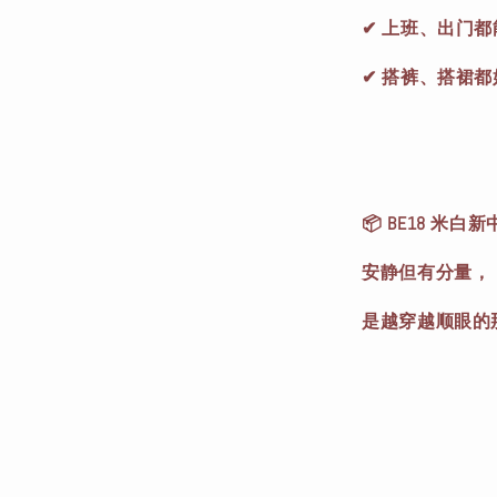
✔ 上班、出门都
✔ 搭裤、搭裙都
📦 BE18 米白
安静但有分量，
是越穿越顺眼的那