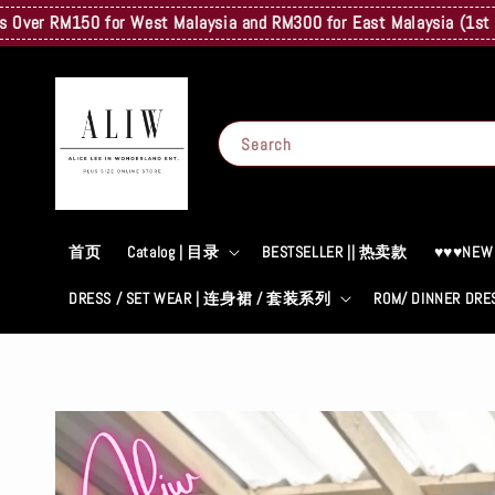
RM150 for West Malaysia and RM300 for East Malaysia (1st Kg Only)
Search
首页
Catalog | 目录
BESTSELLER || 热卖款
♥♥♥NEW
DRESS / SET WEAR | 连身裙 / 套装系列
ROM/ DINNER D