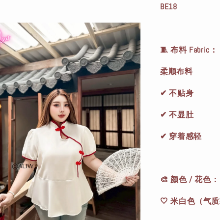
BE18
🧵 布料 Fabric：
柔顺布料
✔ 不贴身
✔ 不显肚
✔ 穿着感轻
🎨 颜色 / 花色：
🤍 米白色（气