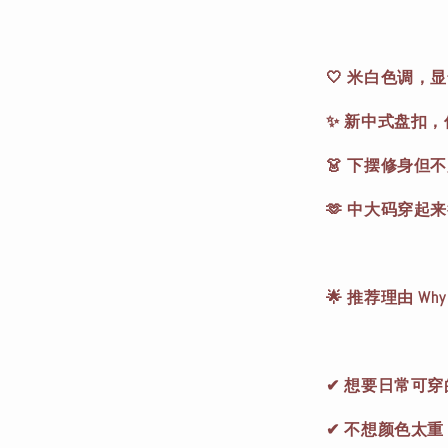
🤍 米白色调，
✨ 新中式盘扣
👗 下摆修身但
🫶 中大码穿起
🌟 推荐理由 Why You
✔ 想要日常可
✔ 不想颜色太重