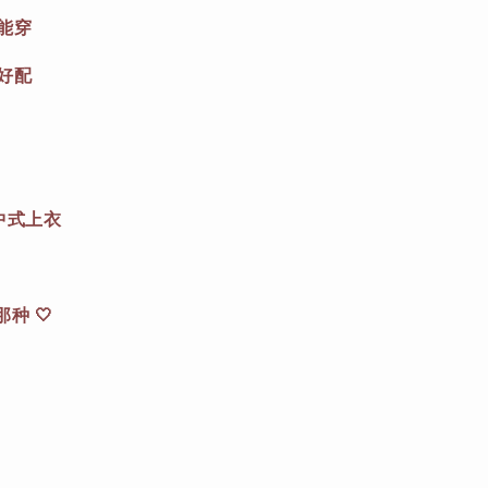
能穿
好配
新中式上衣
种 🤍