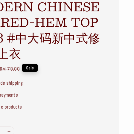
ERN CHINESE
RED-HEM TOP
18 #中大码新中式修
上衣
Regular
Sale
RM 79.00
price
de shipping
payments
ic products