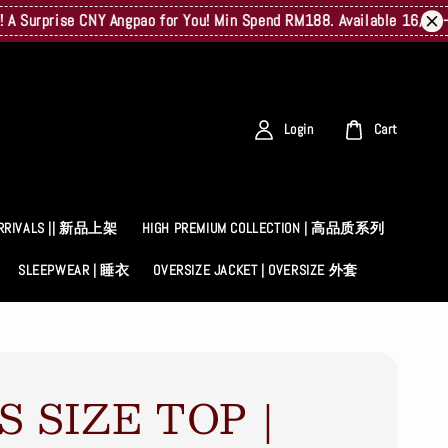
rise CNY Angpao for You! Min Spend RM188. Available 16/02–23/02.
Login
Cart
RRIVALS || 新品上架
HIGH PREMIUM COLLECTION | 高品质系列
SLEEPWEAR | 睡衣
OVERSIZE JACKET | OVERSIZE 外套
S SIZE TOP｜