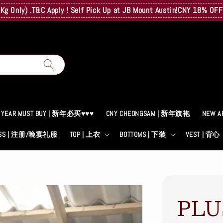
 .T&C Apply ! Self Pick Up at JB Mount Austin!
CNY 18% OFF! A Surp
 YEAR MUST BUY | 新年必买♥♥♥
CNY CHEONGSAM | 新年旗袍
NEW A
RESS | 注册/晚宴礼服
TOP | 上衣
BOTTOMS | 下装
VEST | 背心
PLU