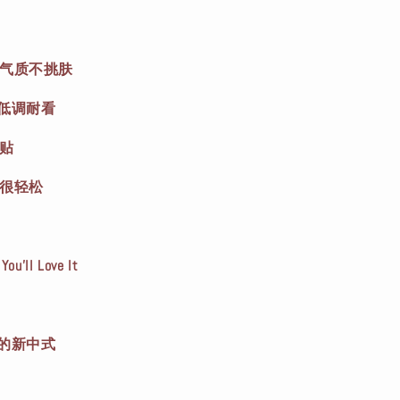
显气质不挑肤
，低调耐看
不贴
来很轻松
’ll Love It
穿的新中式