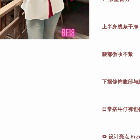
上半身线条干净
腰部微收不紧
下摆修饰腹部与
日常搭牛仔裤也
🔁 设计亮点 Highl