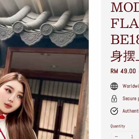
MOD
FLA
BE
身摆
Sale
RM 49.00
price
Worldwi
Secure 
Authent
Quantity